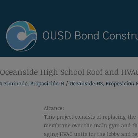
Ir
al
contenido
OUSD Bond Constru
Oceanside High School Roof and HVA
Terminado
,
Proposición H
/
Oceanside HS
,
Proposición 
Alcance:
This project consists of replacing the
membrane over the main gym and the 
aging HVAC units for the lobby and r