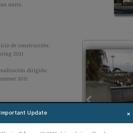
fan units.
nicio de construcción:
pring 2021
inalización dirigida:
ummer 2021
×
Important Update