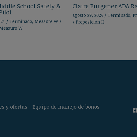
iddle School Safety &
Claire Burgener ADA 
Pilot
agosto 29, 2024
/
Terminado
,
Pr
024
/
Terminado
,
Measure W
/
/
Proposición H
Measure W
es y ofertas
Equipo de manejo de bonos