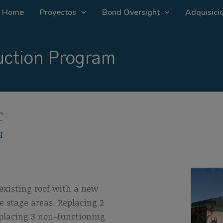
Home
Proyectos
Bond Oversight
Adquisicio
ction Program
C
H
 existing roof with a new
stage areas. Replacing 2
eplacing 3 non-functioning