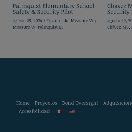
Palmquist Elementary School
Chavez M
Safety & Security Pilot
Security 
agosto 29, 2024
/
Terminado
,
Measure W
/
agosto 29, 2
Measure W
,
Palmquist ES
Chávez MS
,
Home
Proyectos
Bond Oversight
Adquisicion
Accesibilidad