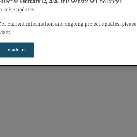
Effective
February 12, 2026
, this website will no longer
receive updates.
For current information and ongoing project updates, please
visit:
oside.us