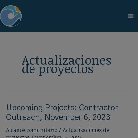
Ir
al
contenido
Actualizaciones
de proyectos
Upcoming Projects: Contractor
Outreach, November 6, 2023
Alcance comunitario
/
Actualizaciones de
proyectos
/
noviembre 13, 2023