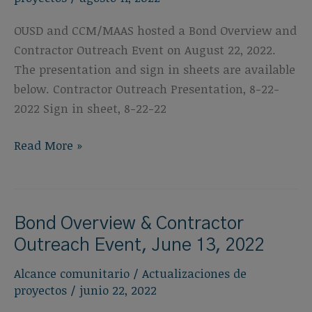
OUSD and CCM/MAAS hosted a Bond Overview and
Contractor Outreach Event on August 22, 2022.
The presentation and sign in sheets are available
below. Contractor Outreach Presentation, 8-22-
2022 Sign in sheet, 8-22-22
Bond
Read More »
Overview
&
Contractor
Bond Overview & Contractor
Outreach
Event,
Outreach Event, June 13, 2022
August
Alcance comunitario
/
Actualizaciones de
22,
proyectos
/
junio 22, 2022
2022