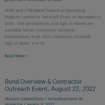
OUSD and CCM/MAAS hosted an Upcoming
Projects Contractor Outreach Event on November 6
2023. The presentation and sign in sheets are
available below. Contractor Outreach
Presentation, 11-06-2023 Contractor Outreach,
sign in sheet, 11-6-23
Upcoming
Read More »
Projects:
Contractor
Outreach,
Bond Overview & Contractor
November
6,
Outreach Event, August 22, 2022
2023
Alcance comunitario
/
Actualizaciones de
proyectos
/
agosto 11, 2022