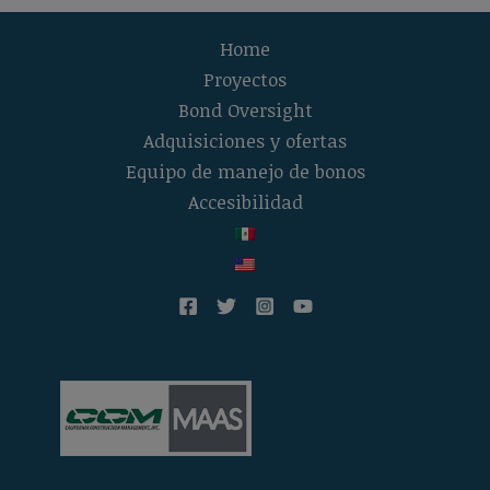
de
la
Home
cinta
Proyectos
del
Bond Oversight
campo
Adquisiciones y ofertas
de
Equipo de manejo de bonos
softball
Accesibilidad
de
la
preparatoria
El
Camino